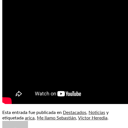
Esta entrada fue publicada en
Destacados
,
Noticias
y
etiquetada
arica
,
Me llamo Sebastián
,
Víctor Heredia
.