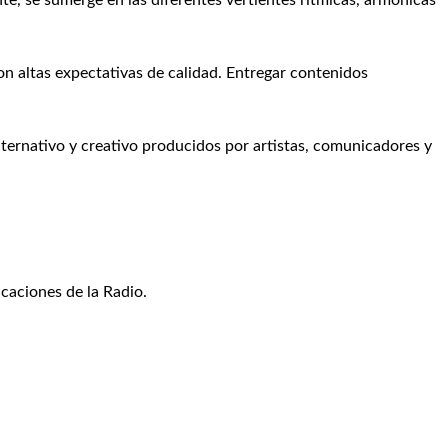
te, se sumerge en las diferentes vertientes rítmicas, armónicas
on altas expectativas de calidad. Entregar contenidos
lternativo y creativo producidos por artistas, comunicadores y
icaciones de la Radio.