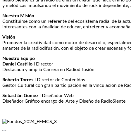
Radio Siente
es una radio de emisión digital que nace el año 20
y melódicas impulsando el movimiento de rock independiente, ad
Nuestra Misión
Constituirse como un referente del ecosistema radial de la actu
interesantes con la finalidad de educar, entretener y acompaña
Visión
Promover la creatividad como motor de desarrollo, especialment
amantes de la radiodifusión, con el objeto de crear escenas y f
Nuestro Equipo
Daniel Castillo
I Director
Destacada y amplia Carrera en Radiodifusión
Roberto Torres
I Director de Contenidos
Gestor Cultural con gran participación en la vinculación de Ra
Sebastián Gomez
I Diseñador Web
Diseñador Gráfico encargo del Arte y Diseño de RadioSiente