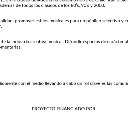
11 en la ciudad de Arica en el extremo norte de Chile. Radio Sien
emás de todos los clásicos de los 80’s, 90’s y 2000.
alidad, promover estilos musicales para un público selectivo y c
r.
e la industria creativa musical. Difundir espacios de carácter a
omentarlas.
dioSiente con el medio llevando a cabo un rol clave es las comun
PROYECTO FINANCIADO POR: