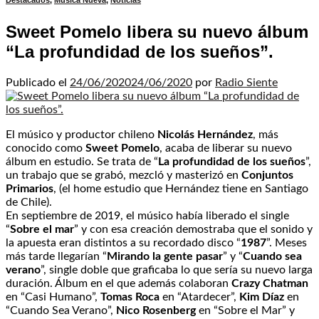
Destacados
,
Música Nueva
,
Noticias
Sweet Pomelo libera su nuevo álbum
“La profundidad de los sueños”.
Publicado el
24/06/2020
24/06/2020
por
Radio Siente
El músico y productor chileno
Nicolás Hernández
, más
conocido como
Sweet Pomelo
, acaba de liberar su nuevo
álbum en estudio. Se trata de “
La profundidad de los sueños
”,
un trabajo que se grabó, mezcló y masterizó en
Conjuntos
Primarios
, (el home estudio que Hernández tiene en Santiago
de Chile).
En septiembre de 2019, el músico había liberado el single
“
Sobre el mar
” y con esa creación demostraba que el sonido y
la apuesta eran distintos a su recordado disco “
1987
”. Meses
más tarde llegarían “
Mirando la gente pasar
” y “
Cuando sea
verano
”, single doble que graficaba lo que sería su nuevo larga
duración. Álbum en el que además colaboran
Crazy Chatman
en “Casi Humano”,
Tomas Roca
en “Atardecer”,
Kim Díaz
en
“Cuando Sea Verano”,
Nico Rosenberg
en “Sobre el Mar” y