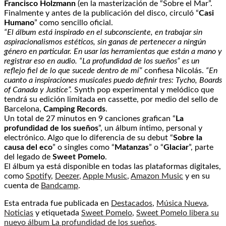
Francisco Holzmann
(en la masterización de “Sobre el Mar”.
Finalmente y antes de la publicación del disco, circuló “
Casi
Humano
” como sencillo oficial.
“El álbum está inspirado en el subconsciente, en trabajar sin
aspiracionalismos estéticos, sin ganas de pertenecer a ningún
género en particular. En usar las herramientas que están a mano y
registrar eso en audio. “La profundidad de los sueños” es un
reflejo fiel de lo que sucede dentro de mí”
confiesa Nicolás.
“En
cuanto a inspiraciones musicales puedo definir tres: Tycho, Boards
of Canada y Justice”.
Synth pop experimental y melódico que
tendrá su edición limitada en cassette, por medio del sello de
Barcelona,
Camping Records
.
Un total de 27 minutos en 9 canciones grafican “
La
profundidad de los sueños
”, un álbum íntimo, personal y
electrónico. Algo que lo diferencia de su debut “
Sobre la
causa del eco
” o singles como “
Matanzas
” o “
Glaciar
”, parte
del legado de
Sweet Pomelo
.
El álbum ya está disponible en todas las plataformas digitales,
como
Spotify
,
Deezer
,
Apple Music
,
Amazon Music
y en su
cuenta de
Bandcamp
.
Esta entrada fue publicada en
Destacados
,
Música Nueva
,
Noticias
y etiquetada
Sweet Pomelo
,
Sweet Pomelo libera su
nuevo álbum La profundidad de los sueños
.