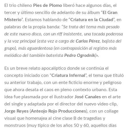
El trío chileno
Pies de Plomo
liberó hace algunos días, el
tercer y último sencillo de adelanto de su álbum “
El Gran
Misterio
”. Estamos hablando de “
Criatura en la Ciudad
”, en
palabras de la propia banda:
“Se trata del tema más pesado
de este nuevo disco, con un riff insistente, una tocada poderosa
y la voz principal (esta vez a cargo de
Carlos Pérez
, bajista del
grupo), más aguardentosa (en contraposición al registro más
melódico del también baterista
Pedro Ogrodnik
)».
Es un breve relato apocalíptico donde se continúa el
concepto iniciado con “
Criatura Infernal
”, el tema que tituló
su anterior trabajo, con un ente ficticio enorme y peligroso
que ahora desata el caos en pleno contexto urbano. Esta
idea fue plasmada por el ilustrador
José Canales
en el arte
del single y adaptada por el director del nuevo video clip,
Jorge Reyes
(
Anteojo Rojo Producciones
), con un collage
visual que homenajea al cine clase B de tragedias y
monstruos (muy típico de los años 50 y 60, aquellos días