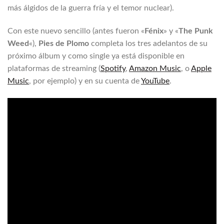
más álgidos de la guerra fría y el temor nuclear).
Con este nuevo sencillo (antes fueron «
Fénix
» y «
The Punk
Weed
«),
Pies de Plomo
completa los tres adelantos de su
próximo álbum y como single ya está disponible en
plataformas de streaming (
Spotify
,
Amazon Music
, o
Apple
Music
, por ejemplo) y en su cuenta de
YouTube
.