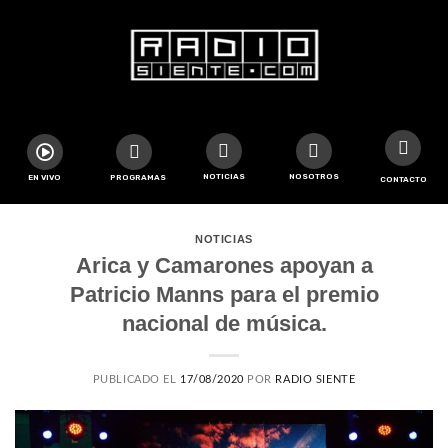
NOTICIAS
NOSOTROS
EN VIVO
PROGRAMAS
CONTACTO
NOTICIAS
Arica y Camarones apoyan a
Patricio Manns para el premio
nacional de música.
PUBLICADO EL
17/08/2020
POR
RADIO SIENTE