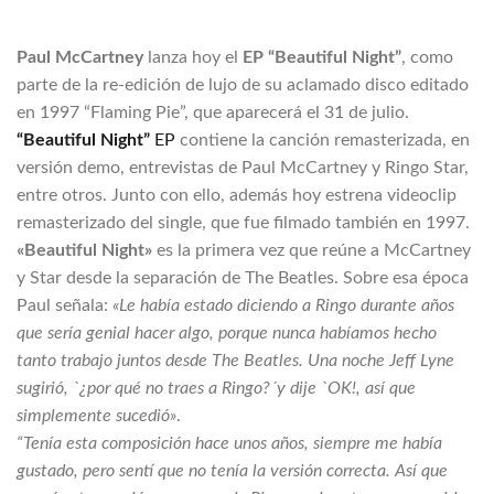
Paul McCartney
lanza hoy el
EP “Beautiful Night”
, como
parte de la re-edición de lujo de su aclamado disco editado
en 1997 “Flaming Pie”, que aparecerá el 31 de julio.
“Beautiful Night”
EP
contiene la canción remasterizada, en
versión demo, entrevistas de Paul McCartney y Ringo Star,
entre otros. Junto con ello, además hoy estrena videoclip
remasterizado del single, que fue filmado también en 1997.
«Beautiful Night»
es la primera vez que reúne a McCartney
y Star desde la separación de The Beatles. Sobre esa época
Paul señala:
«Le había estado diciendo a Ringo durante años
que sería genial hacer algo, porque nunca habíamos hecho
tanto trabajo juntos desde The Beatles. Una noche Jeff Lyne
sugirió, `¿por qué no traes a Ringo?´y dije `OK!, así que
simplemente sucedió»
.
“Tenía esta composición hace unos años, siempre me había
gustado, pero sentí que no tenía la versión correcta. Así que