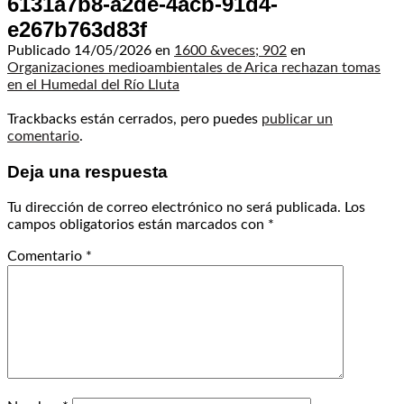
6131a7b8-a2de-4acb-91d4-
e267b763d83f
Publicado
14/05/2026
en
1600 &veces; 902
en
Organizaciones medioambientales de Arica rechazan tomas
en el Humedal del Río Lluta
Trackbacks están cerrados, pero puedes
publicar un
comentario
.
Deja una respuesta
Tu dirección de correo electrónico no será publicada.
Los
campos obligatorios están marcados con
*
Comentario
*