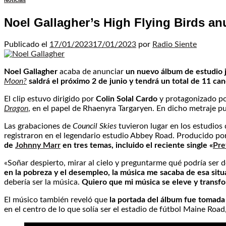
Noticias
Noel Gallagher’s High Flying Birds an
Publicado el
17/01/2023
17/01/2023
por
Radio Siente
Noel Gallagher
acaba de anunciar
un nuevo álbum de estudio j
Moon?
saldrá el próximo 2
de junio
y tendrá un total de 11 ca
El clip estuvo dirigido por
Colin Solal Cardo
y protagonizado por
Dragon
, en el papel de Rhaenyra Targaryen. En dicho metraje p
Las grabaciones de
Council Skies
tuvieron lugar en los estudios 
registraron en el legendario estudio Abbey Road. Producido po
de
Johnny Marr
en tres temas, incluido el reciente single «
Pre
«Soñar despierto, mirar al cielo y preguntarme qué podría ser 
en la pobreza y el desempleo, la música me sacaba de esa situ
debería ser la música.
Quiero que mi música se eleve y transf
El músico también reveló que
la portada del álbum fue tomada
en el centro de lo que solía ser el estadio de fútbol Maine Roa