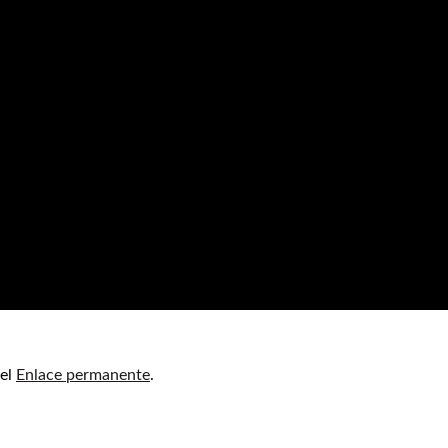
 el
Enlace permanente
.