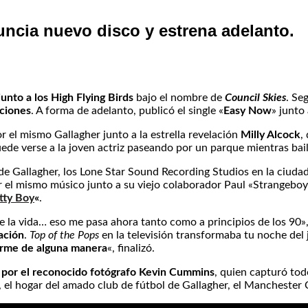
uncia nuevo disco y estrena adelanto.
unto a los High Flying Birds
bajo el nombre de
Council Skies
. Se
nciones
. A forma de adelanto, publicó el single «
Easy Now
» junto 
 el mismo Gallagher junto a la estrella revelación
Milly Alcock
,
uede verse a la joven actriz paseando por un parque mientras bai
de Gallagher, los Lone Star Sound Recording Studios en la ciudad
r el mismo músico junto a su viejo colaborador Paul «Strangebo
tty Boy
«
.
de la vida… eso me pasa ahora tanto como a principios de los 90
ación
.
Top of the Pops
en la televisión transformaba tu noche del 
orme de alguna manera
«, finalizó.
 por el reconocido fotógrafo Kevin Cummins
, quien capturó tod
d, el hogar del amado club de fútbol de Gallagher, el Manchester C