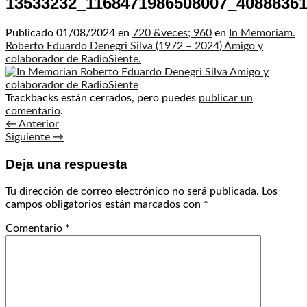
13533232_1168471986508007_4088836
Publicado
01/08/2024
en
720 &veces; 960
en
In Memoriam.
Roberto Eduardo Denegri Silva (1972 – 2024) Amigo y
colaborador de RadioSiente.
Trackbacks están cerrados, pero puedes
publicar un
comentario
.
←
Anterior
Siguiente
→
Deja una respuesta
Tu dirección de correo electrónico no será publicada.
Los
campos obligatorios están marcados con
*
Comentario
*