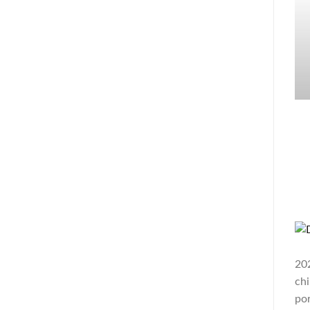
202
chi
por