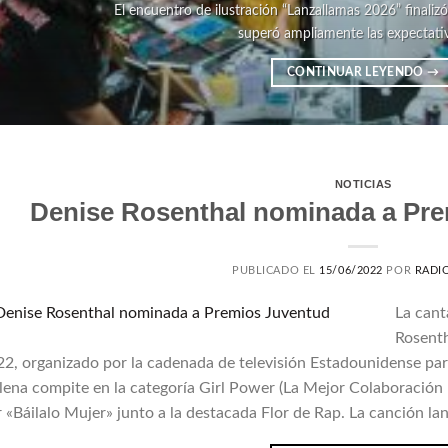
El encuentro de ilustración “Lanzallamas 2026” finali
superó ampliamente las expectativas
CONTINUAR LEYENDO
→
NOTICIAS
Denise Rosenthal nominada a Pre
PUBLICADO EL
15/06/2022
POR
RADIO
La cant
Rosenth
2, organizado por la cadenada de televisión Estadounidense para
lena compite en la categoría Girl Power (La Mejor Colaboración
 «Báilalo Mujer» junto a la destacada Flor de Rap. La canción la