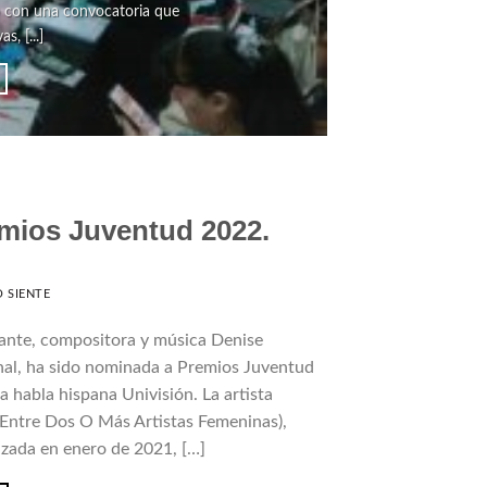
zó con una convocatoria que
La C
, [...]
mios Juventud 2022.
 SIENTE
ante, compositora y música Denise
al, ha sido nominada a Premios Juventud
 habla hispana Univisión. La artista
 Entre Dos O Más Artistas Femeninas),
nzada en enero de 2021, […]