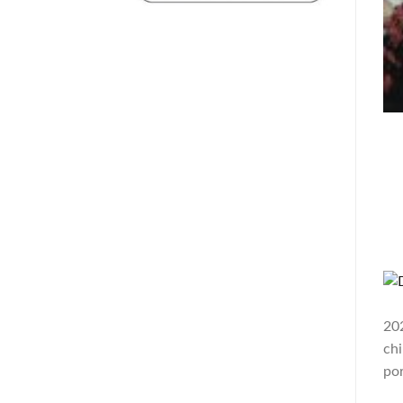
202
chi
por