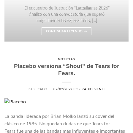
El encuentro de ilustración “Lanzallamas 2026”
finalizó con una convocatoria que superó
ampliamente las expectativas, [...]
CONTINUAR LEYENDO
→
NOTICIAS
Placebo versiona “Shout” de Tears for
Fears.
PUBLICADO EL
07/09/2022
POR
RADIO SIENTE
La banda liderada por Brian Molko lanzó su cover del
clásico de 1985. No quedan dudas de que Tears for
Fears fue una de las bandas más influyentes e importantes