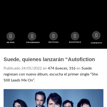
NOTICIAS
NOSOTROS
EN VIVO
PROGRAMAS
CONTACTO
Suede, quienes lanzarán “Autofiction
Publicado
24/05/2022
en
474 &veces; 316
en
Suede
regresan con nuevo álbum, escucha el primer single “She
Still Leads Me On”.