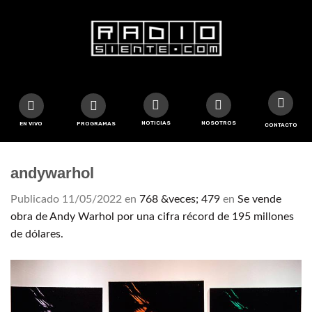
NOTICIAS
NOSOTROS
EN VIVO
PROGRAMAS
CONTACTO
andywarhol
Publicado
11/05/2022
en
768 &veces; 479
en
Se vende
obra de Andy Warhol por una cifra récord de 195 millones
de dólares.