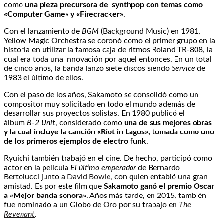
como
una pieza precursora del synthpop con temas como
«Computer Game» y «Firecracker»
.
Con el lanzamiento de
BGM
(Background Music) en 1981,
Yellow Magic Orchestra se coronó como el primer grupo en la
historia en utilizar la famosa caja de ritmos Roland TR-808, la
cual era toda una innovación por aquel entonces. En un total
de cinco años, la banda lanzó siete discos siendo
Service
de
1983 el último de ellos.
Con el paso de los años, Sakamoto se consolidó como un
compositor muy solicitado en todo el mundo además de
desarrollar sus proyectos solistas. En 1980 publicó el
álbum
B-2 Unit
, considerado como
una de sus mejores obras
y la cual incluye la canción «Riot in Lagos», tomada como uno
de los primeros ejemplos de electro funk
.
Ryuichi
también trabajó en el cine. De hecho, participó como
actor en la película
El último emperador
de Bernardo
Bertolucci junto a
David Bowie
, con quien entabló una gran
amistad. Es por este film que
Sakamoto ganó el premio Oscar
a «Mejor banda sonora»
. Años más tarde, en 2015, también
fue nominado a un Globo de Oro por su trabajo en
The
Revenant
.