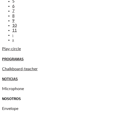
5
6
7
8
9
10
11
›
»
Play-circle
PROGRAMAS
Chalkboard-teacher
NOTICIAS
Microphone
NOSOTROS
Envelope