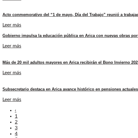
Acto conmemorativo del “1 de mayo, Día del Trabajo” reunió a trabaja
Leer más
Gobierno impulsa la educación pública en Arica con nuevas obras por
Leer más
Más de 20 mil adultos mayores en Arica recibirán el Bono Invierno 202
Leer más
Subsecretario destaca en Arica avance histórico en pensiones actuales
Leer más
‹
1
2
3
4