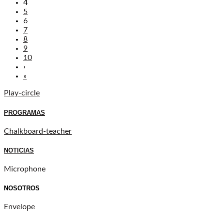
4
5
6
7
8
9
10
›
»
Play-circle
PROGRAMAS
Chalkboard-teacher
NOTICIAS
Microphone
NOSOTROS
Envelope