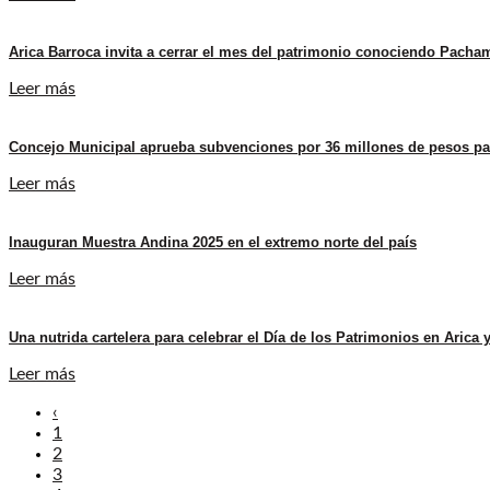
Arica Barroca invita a cerrar el mes del patrimonio conociendo Pacha
Leer más
Concejo Municipal aprueba subvenciones por 36 millones de pesos para
Leer más
Inauguran Muestra Andina 2025 en el extremo norte del país
Leer más
Una nutrida cartelera para celebrar el Día de los Patrimonios en Arica 
Leer más
‹
1
2
3