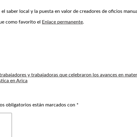
el saber local y la puesta en valor de creadores de oficios manua
ue como favorito el
Enlace permanente
.
trabajadores y trabajadoras que celebraron los avances en mater
tica en Arica
os obligatorios están marcados con
*