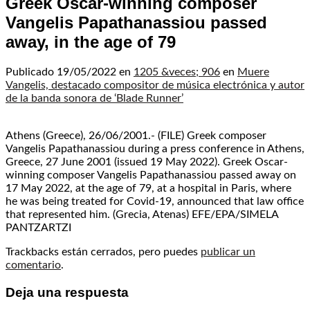
Greek Oscar-winning composer
Vangelis Papathanassiou passed
away, in the age of 79
Publicado
19/05/2022
en
1205 &veces; 906
en
Muere
Vangelis, destacado compositor de música electrónica y autor
de la banda sonora de ‘Blade Runner’
Athens (Greece), 26/06/2001.- (FILE) Greek composer
Vangelis Papathanassiou during a press conference in Athens,
Greece, 27 June 2001 (issued 19 May 2022). Greek Oscar-
winning composer Vangelis Papathanassiou passed away on
17 May 2022, at the age of 79, at a hospital in Paris, where
he was being treated for Covid-19, announced that law office
that represented him. (Grecia, Atenas) EFE/EPA/SIMELA
PANTZARTZI
Trackbacks están cerrados, pero puedes
publicar un
comentario
.
Deja una respuesta