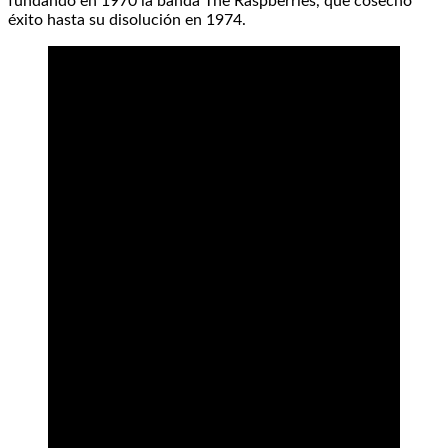
fundando en 1970 la banda The Raspberries, que cosechó
éxito hasta su disolución en 1974.