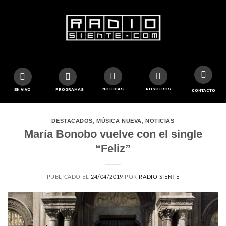
NOTICIAS
NOSOTROS
EN VIVO
PROGRAMAS
CONTACTO
DESTACADOS
,
MÚSICA NUEVA
,
NOTICIAS
María Bonobo vuelve con el single
“Feliz”
PUBLICADO EL
24/04/2019
POR
RADIO SIENTE