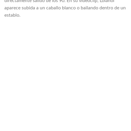
directamente salido de los 90. En su videoclip, Lolahol
aparece subida a un caballo blanco o bailando dentro de un
establo.