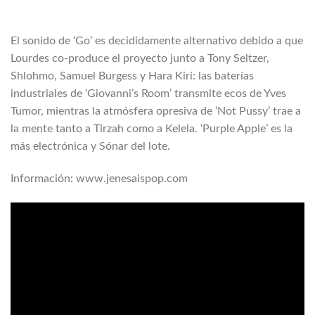
El sonido de ‘Go’ es decididamente alternativo debido a que
Lourdes co-produce el proyecto junto a Tony Seltzer,
Shlohmo, Samuel Burgess y Hara Kiri: las baterías
industriales de ‘Giovanni’s Room’ transmite ecos de Yves
Tumor, mientras la atmósfera opresiva de ‘Not Pussy’ trae a
la mente tanto a Tirzah como a Kelela. ‘Purple Apple’ es la
más electrónica y Sónar del lote.
Información: www.jenesaispop.com