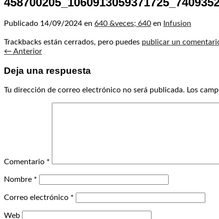
458700205_1060913059371725_740935
Publicado
14/09/2024
en
640 &veces; 640
en
Infusion
Trackbacks están cerrados, pero puedes
publicar un comentari
←
Anterior
Deja una respuesta
Tu dirección de correo electrónico no será publicada.
Los camp
Comentario
*
Nombre
*
Correo electrónico
*
Web