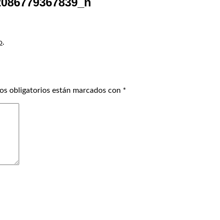
2086779367839_n
o
.
os obligatorios están marcados con
*