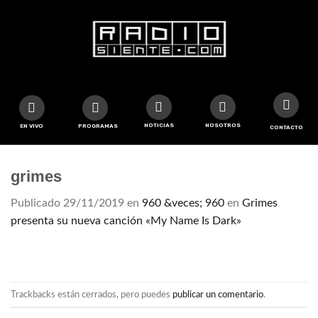
NOTICIAS
NOSOTROS
EN VIVO
PROGRAMAS
CONTACTO
grimes
Publicado
29/11/2019
en
960 &veces; 960
en
Grimes
presenta su nueva canción «My Name Is Dark»
Trackbacks están cerrados, pero puedes
publicar un comentario
.