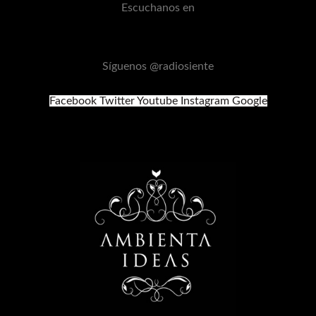
Escuchanos en
Síguenos @radiosiente
Facebook
Twitter
Youtube
Instagram
Google