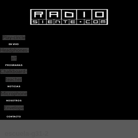
Play-circle
EN VIVO
Headphones-
alt
PROGRAMAS
Chalkboard-
teacher
NOTICIAS
Microphone
NOSOTROS
Envelope
CONTACTO
escuela-g31-2