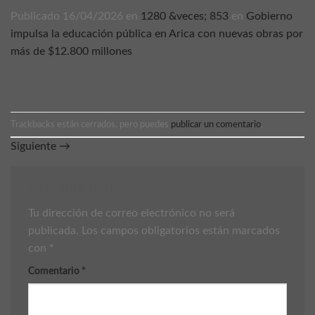
Publicado
16/04/2026
en
1280 &veces; 853
en
Gobierno
impulsa la educación pública en Arica con nuevas obras por
más de $12.800 millones
Trackbacks están cerrados, pero puedes
publicar un comentario
.
Siguiente
→
Deja una respuesta
Tu dirección de correo electrónico no será
publicada.
Los campos obligatorios están marcados
con
*
Comentario
*