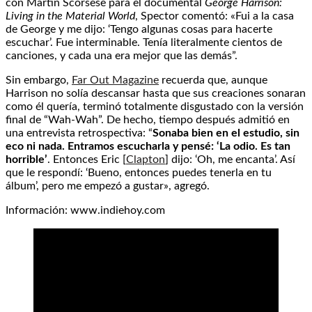
con Martin Scorsese para el documental
George Harrison:
Living in the Material World
, Spector comentó: «Fui a la casa
de George y me dijo: ‘Tengo algunas cosas para hacerte
escuchar’. Fue interminable. Tenía literalmente cientos de
canciones, y cada una era mejor que las demás”.
Sin embargo,
Far Out Magazine
recuerda que, aunque
Harrison no solía descansar hasta que sus creaciones sonaran
como él quería, terminó totalmente disgustado con la versión
final de “Wah-Wah”. De hecho, tiempo después admitió en
una entrevista retrospectiva: “
Sonaba bien en el estudio, sin
eco ni nada. Entramos escucharla y pensé: ‘La odio. Es tan
horrible’
. Entonces Eric [
Clapton
] dijo: ‘Oh, me encanta’. Así
que le respondí: ‘Bueno, entonces puedes tenerla en tu
álbum’, pero me empezó a gustar», agregó.
Información: www.indiehoy.com