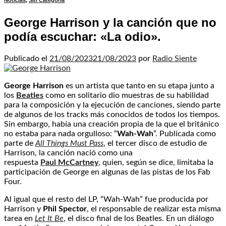
Noticias
,
Sin Categoria
George Harrison y la canción que no
podía escuchar: «La odio».
Publicado el
21/08/2023
21/08/2023
por
Radio Siente
George
Harrison
es un artista que tanto en su etapa junto a
los
Beatles
como en solitario dio muestras de su habilidad
para la composición y la ejecución de canciones, siendo parte
de algunos de los tracks más conocidos de todos los tiempos.
Sin embargo, había una creación propia de la que el británico
no estaba para nada orgulloso: “
Wah-Wah
”. Publicada como
parte de
All Things Must Pass
, el tercer disco de estudio de
Harrison, la canción nació como una
respuesta
Paul
McCartney
, quien, según se dice, limitaba la
participación de George en algunas de las pistas de los Fab
Four.
Al igual que el resto del LP, “Wah-Wah” fue producida por
Harrison y
Phil Spector
, el responsable de realizar esta misma
tarea en
Let It Be
, el disco final de los Beatles. En un diálogo