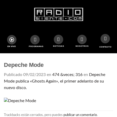
NOTICIAS
NOSOTROS
EN VIVO
PROGRAMAS
CONTACTO
Depeche Mode
Publicado
09/02/2023
en
474 &veces; 316
en
Depeche
Mode publica «Ghosts Again», el primer adelanto de su
nuevo disco.
Trackbacks están cerrados, pero puedes
publicar un comentario
.