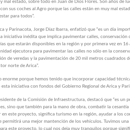
y mal estado, sobre todo en Juan de Dios Flores. Son años de lu
r con sus coches al Agro porque las calles están en muy mal esta
nestar para todos”.
a y Parinacota, Jorge Díaz Ibarra, enfatizó que “es un día impor
 iniciativa inédita que implica pavimentar calles, conservación 
s que estarán disponibles en la región y por primera vez en 16 
nidad ejecutora para pavimentar las calles no sólo en la conserv
ión de veredas y la pavimentación de 20 mil metros cuadrados d
tor norte de Arica”.
o enorme porque hemos tenido que incorporar capacidad técnica 
esta iniciativa con fondos del Gobierno Regional de Arica y Par
esidente de la Comisión de Infraestructura, destacó que “es un
les, sino que también para la mano de obra, combatir la cesantí
 en este proyecto, significa turismo en la región, ayudar a los 
ue permitirá una mejor mantención de los vehículos. Tuvimos una 
ara este proyecto, lo cual nos deja muy tranquilos porque signif