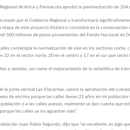
Regional de Arica y Parinacota aprobó la pavimentación de 104
ecutado por el Gobierno Regional y transformará significativamen
 etapa de este proyecto histórico consistirá en la conservación d
8 mil 500 millones de pesos provenientes del Fondo Nacional de D
lles contempla la normalización de vías en los sectores norte, c
 en 22 en el sector norte, 20 en el centro y 17 en el sur que serán
hes y veredas, así como el mejoramiento de la señalética de tráns
e la junta vecinal Las Vizcachas, valoró la aprobación del cuerp
peso de encima porque las calles llevan 22 años en mi población 
a población o a las calles anexas, realmente se dan cuenta que e
porque las calles ya no aguantan más”.
población Juan Pablo Segundo, dijo que “es excelente, es algo que