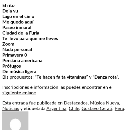
El rito
Deja vu
Lago en el cielo
Me quedo aquí
Paseo inmoral
Ciudad de la Furia
Te llevo para que me lleves
Zoom
Nada personal
Primavera 0
Persiana americana
Prófugos
De música ligera
Bis propuestos: “
Te hacen falta vitaminas
” y “
Danza rota
”.
Inscripciones e información las puedes encontrar en el
siguiente enlace
Esta entrada fue publicada en
Destacados
,
Música Nueva
,
Noticias
y etiquetada
Argentina
,
Chile
,
Gustavo Cerati
,
Perú
.