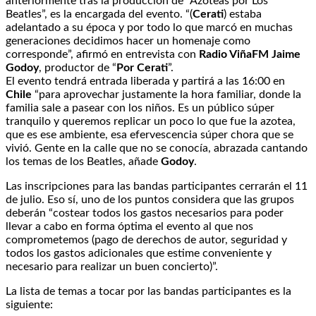
anteriormente tras la producción de “Azoteas por Los
Beatles”, es la encargada del evento. “(
Cerati
) estaba
adelantado a su época y por todo lo que marcó en muchas
generaciones decidimos hacer un homenaje como
corresponde”, afirmó en entrevista con
Radio ViñaFM
Jaime
Godoy
, productor de “
Por Cerati
”.
El evento tendrá entrada liberada y partirá a las 16:00 en
Chile
“para aprovechar justamente la hora familiar, donde la
familia sale a pasear con los niños. Es un público súper
tranquilo y queremos replicar un poco lo que fue la azotea,
que es ese ambiente, esa efervescencia súper chora que se
vivió. Gente en la calle que no se conocía, abrazada cantando
los temas de los Beatles, añade
Godoy
.
Las inscripciones para las bandas participantes cerrarán el 11
de julio. Eso sí, uno de los puntos considera que las grupos
deberán “costear todos los gastos necesarios para poder
llevar a cabo en forma óptima el evento al que nos
comprometemos (pago de derechos de autor, seguridad y
todos los gastos adicionales que estime conveniente y
necesario para realizar un buen concierto)”.
La lista de temas a tocar por las bandas participantes es la
siguiente: