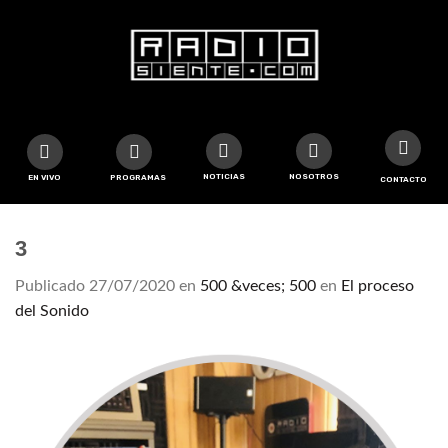
NOTICIAS
NOSOTROS
EN VIVO
PROGRAMAS
CONTACTO
3
Publicado
27/07/2020
en
500 &veces; 500
en
El proceso
del Sonido