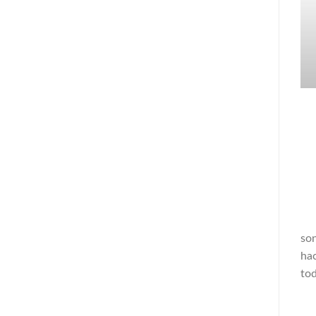
son
hac
tod