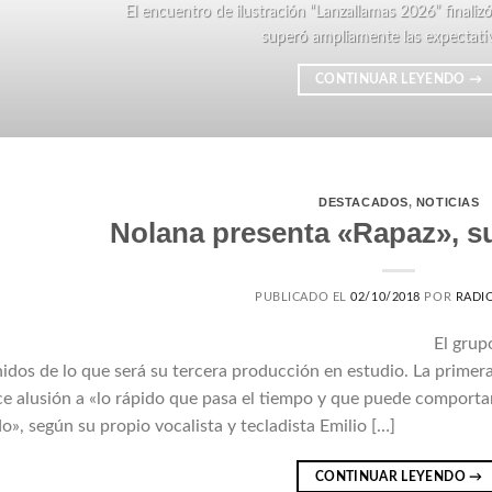
El encuentro de ilustración “Lanzallamas 2026” finali
superó ampliamente las expectativas
CONTINUAR LEYENDO
→
DESTACADOS
,
NOTICIAS
Nolana presenta «Rapaz», su
PUBLICADO EL
02/10/2018
POR
RADIO
El grup
idos de lo que será su tercera producción en estudio. La prime
e alusión a «lo rápido que pasa el tiempo y que puede comporta
o», según su propio vocalista y tecladista Emilio […]
CONTINUAR LEYENDO
→