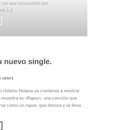
zó con una convocatoria que
La C
, [...]
 nuevo single.
 SIENTE
o chileno Nolana ya comienza a mostrar
ra muestra es «Rapaz«, una canción que
rse como un rapaz, que devora y se lleva