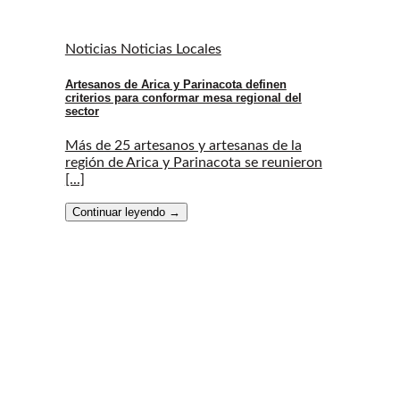
Noticias Noticias Locales
Artesanos de Arica y Parinacota definen
criterios para conformar mesa regional del
sector
Más de 25 artesanos y artesanas de la
región de Arica y Parinacota se reunieron
[...]
Continuar leyendo
→