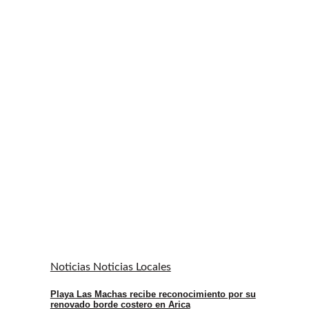
Noticias Noticias Locales
Playa Las Machas recibe reconocimiento por su
renovado borde costero en Arica