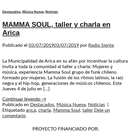
Destacados
,
Música Nueva
,
Noticias
MAMMA SOUL, taller y charla en
Arica
Publicado el
03/07/2019
03/07/2019
por
Radio Siente
La Municipalidad de Arica en su afán por incentivar la cultura
invita a toda la comunidad al taller y charla: Mujeres y
música, experiencia Mamma Soul grupo de funk chileno
formado por mujeres. La fusión de los ritmos latinos, la raíz
negra y el hip-hop, generaciones de músicos chilenos. Este
Jueves 4 de julio en […]
Continuar leyendo
→
Publicado en
Destacados
,
Música Nueva
,
Noticias
|
Etiquetado
arica
,
charla
,
Mamma Soul
,
taller
Deje un
comentario
PROYECTO FINANCIADO POR: