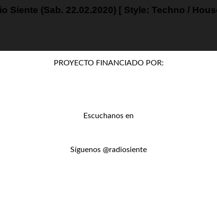
nte (Sab. 22.02.2020) [ Style: Techno / House 
PROYECTO FINANCIADO POR:
Escuchanos en
Síguenos @radiosiente