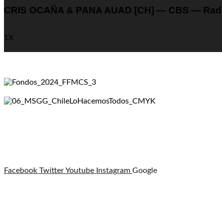
CRIS OCAÑA & PANA AUAD [CH] — CBS — Radio Sie
1X
Facebook
Twitter
Youtube
Instagram
Google