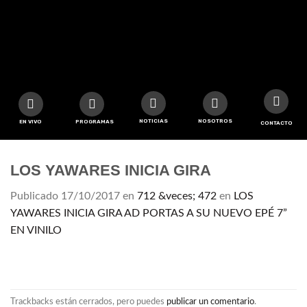
NOTICIAS
NOSOTROS
EN VIVO
PROGRAMAS
CONTACTO
LOS YAWARES INICIA GIRA
Publicado
17/10/2017
en
712 &veces; 472
en
LOS
YAWARES INICIA GIRA AD PORTAS A SU NUEVO EPÉ 7”
EN VINILO
Trackbacks están cerrados, pero puedes
publicar un comentario
.