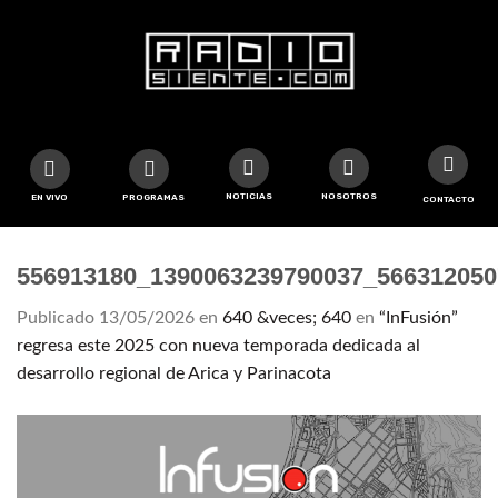
NOTICIAS
NOSOTROS
EN VIVO
PROGRAMAS
CONTACTO
556913180_1390063239790037_566312050
Publicado
13/05/2026
en
640 &veces; 640
en
“InFusión”
regresa este 2025 con nueva temporada dedicada al
desarrollo regional de Arica y Parinacota