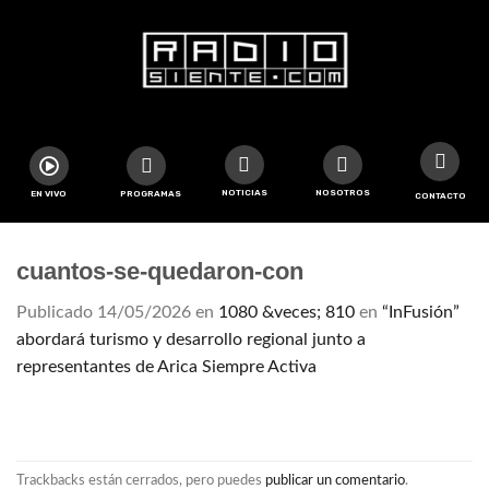
NOTICIAS
NOSOTROS
EN VIVO
PROGRAMAS
CONTACTO
cuantos-se-quedaron-con
Publicado
14/05/2026
en
1080 &veces; 810
en
“InFusión”
abordará turismo y desarrollo regional junto a
representantes de Arica Siempre Activa
Trackbacks están cerrados, pero puedes
publicar un comentario
.