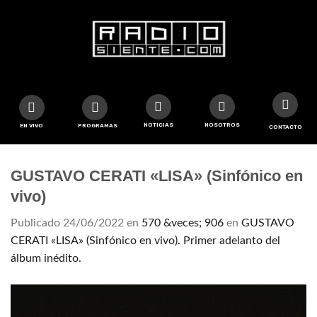
NOTICIAS
NOSOTROS
EN VIVO
PROGRAMAS
CONTACTO
GUSTAVO CERATI «LISA» (Sinfónico en
vivo)
Publicado
24/06/2022
en
570 &veces; 906
en
GUSTAVO
CERATI «LISA» (Sinfónico en vivo). Primer adelanto del
álbum inédito.