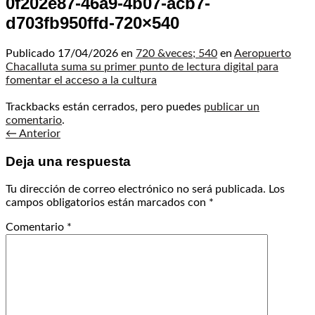
0f202e87-46a9-4b07-acb7-
d703fb950ffd-720×540
Publicado
17/04/2026
en
720 &veces; 540
en
Aeropuerto
Chacalluta suma su primer punto de lectura digital para
fomentar el acceso a la cultura
Trackbacks están cerrados, pero puedes
publicar un
comentario
.
←
Anterior
Deja una respuesta
Tu dirección de correo electrónico no será publicada.
Los
campos obligatorios están marcados con
*
Comentario
*